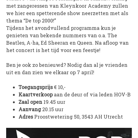
met zangeressen van Kleynkoor Academy zullen
PROJECTEN
we hier een spetterende show neerzetten met als
Muziek is de Basis!
thema “De top 2000!”
Zomerorkest Vleuten
Tijdens het avondvullend programma kun je
genieten van bekende nummers van o.a. The
Saxophone Orchestra
Beatles, A-ha, Ed Sheeran en Queen. Na afloop van
Moet je Hoor’n!
het concert is het tijd voor een feestje!
HOV Loud & Proud
Ben je ook zo benieuwd? Nodig dan al je vrienden
OVER ONS
uit en dan zien we elkaar op 7 april!
Wie zijn we?
Toegangsprijs
€ 10,-
Bestuur
Kaartverkoop
aan de deur of via leden HOV-B
Dirigenten
Zaal open
19.45 uur
Verenigingsstukken
Aanvang
20.15 uur
Adres
Proostwetering 50, 3543 AH Utrecht
Partners
Historie
Contact