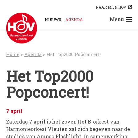
Skip
NAAR MIJN HOV
to
content
Menu
NIEUWS
AGENDA
STEUN ONS
ORKESTEN
HOV-A
Home
>
Agenda
>
Het Top2000 Popconcert!
HOV-B
HOV-C
Het Top2000
HOV-D
Popconcert!
HOV-E
HOV-G
HOV-O
7 april
Bloaskapel Vleuten
Zaterdag 7 april is het zover. Het B-orkest van
Saxofoonkwartet Hova Zembla
Harmonieorkest Vleuten zal zich begeven naar de
Klarinettenensemble Brandhout
studio’s van Ampco Flashlight. In samenwerking