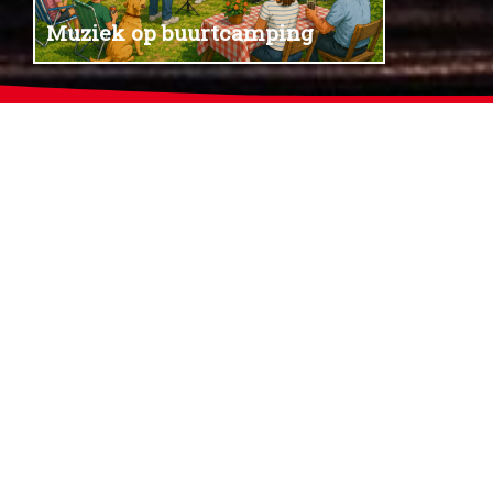
Muziek op buurtcamping
Harmonieorkest Vl
verdeeld over 7 ork
jaar door w