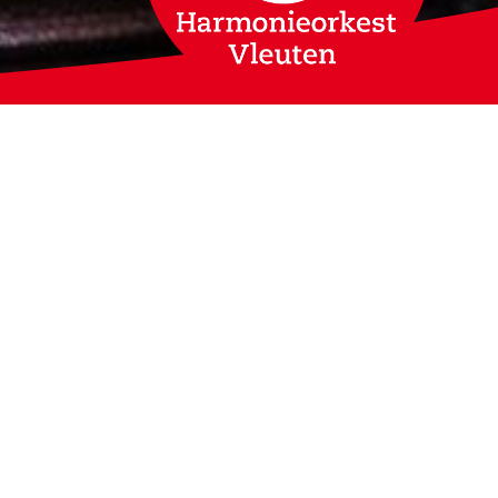
an 220 actieve leden
vereniging. Het hele
en verzorgd.