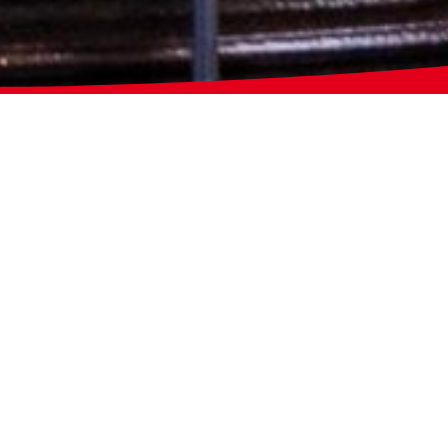
euten
bestaat sinds 1949 en is met meer d
esten een grote, bruisende en gezellige 
orden verrassende en ambitieuze concert
Concerttickets
|
HOV Winkel