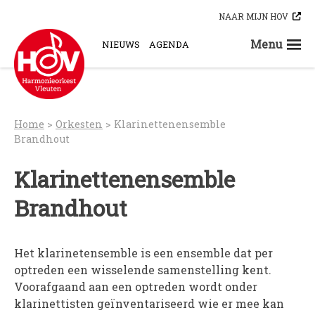
Skip
NAAR MIJN HOV
to
content
Menu
NIEUWS
AGENDA
STEUN ONS
ORKESTEN
HOV-A
Home
>
Orkesten
>
Klarinettenensemble
HOV-B
Brandhout
HOV-C
Klarinettenensemble
HOV-D
HOV-E
Brandhout
HOV-G
HOV-O
Het klarinetensemble is een ensemble dat per
Bloaskapel Vleuten
optreden een wisselende samenstelling kent.
Saxofoonkwartet Hova Zembla
Voorafgaand aan een optreden wordt onder
Klarinettenensemble Brandhout
klarinettisten geïnventariseerd wie er mee kan