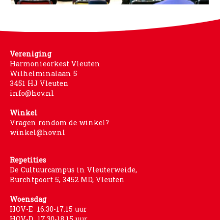
Vereniging
Harmonieorkest Vleuten
Wilhelminalaan 5
3451 HJ Vleuten
info@hov.nl
Winkel
Vragen rondom de winkel?
winkel@hov.nl
Repetities
De Cultuurcampus in Vleuterweide,
Burchtpoort 5, 3452 MD, Vleuten
Woensdag
HOV-E 16.30-17.15 uur
HOV-D 17.30-18.15 uur