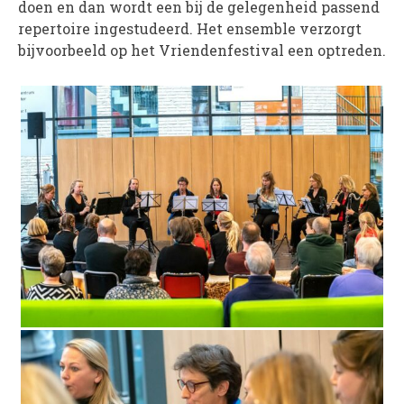
doen en dan wordt een bij de gelegenheid passend
PROJECTEN
repertoire ingestudeerd. Het ensemble verzorgt
bijvoorbeeld op het Vriendenfestival een optreden.
Muziek is de Basis!
Zomerorkest Vleuten
Saxophone Orchestra
Moet je Hoor’n!
HOV Loud & Proud
OVER ONS
Wie zijn we?
Bestuur
Dirigenten
Verenigingsstukken
Partners
Historie
Contact