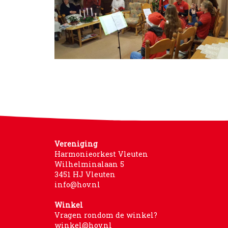
Vereniging
Harmonieorkest Vleuten
Wilhelminalaan 5
3451 HJ Vleuten
info@hov.nl
Winkel
Vragen rondom de winkel?
winkel@hov.nl