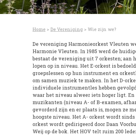
Home
>
De Vereniging
>
Wie zijn we?
De vereniging Harmonieorkest Vleuten wer
Harmonie Vleuten. In 1985 werd de huidig
bestaat de vereniging uit 7 orkesten; aan he
lopen op in niveau. Het E-orkest is bedoel
groepslessen op hun instrument en orkestl
om samen muziek te maken. In het D-orke
individuele instrumentles hebben gevolgd. 
waar het niveau alweer iets hoger ligt. En
muzikanten (niveau A- of B-examen, afha
gevorderd zijn en er plaats is, mogen ze me
hoogste niveau. Het A- orkest wordt sinds 
orkest wordt gedirigeerd door Daan Voorburg
Weij op de bok. Het HOV telt ruim 200 lede