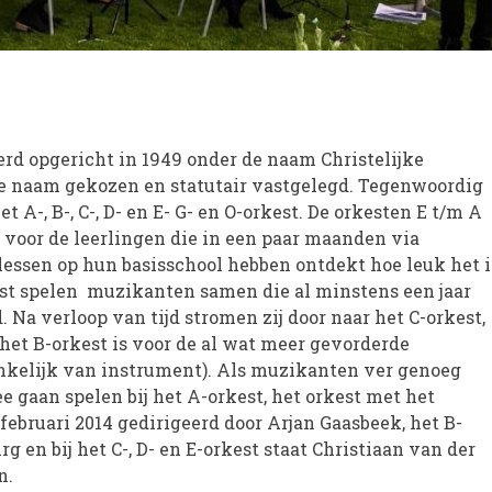
d opgericht in 1949 onder de naam Christelijke
e naam gekozen en statutair vastgelegd. Tegenwoordig
t A-, B-, C-, D- en E- G- en O-orkest. De orkesten E t/m A
d voor de leerlingen die in een paar maanden via
essen op hun basisschool hebben ontdekt hoe leuk het i
st spelen muzikanten samen die al minstens een jaar
Na verloop van tijd stromen zij door naar het C-orkest,
 het B-orkest is voor de al wat meer gevorderde
nkelijk van instrument). Als muzikanten ver genoeg
e gaan spelen bij het A-orkest, het orkest met het
februari 2014 gedirigeerd door Arjan Gaasbeek, het B-
 en bij het C-, D- en E-orkest staat Christiaan van der
n.