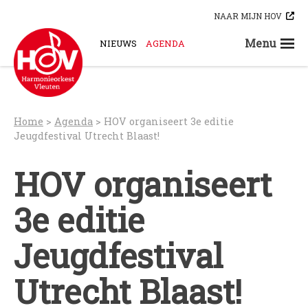
Skip
NAAR MIJN HOV
to
content
Menu
NIEUWS
AGENDA
STEUN ONS
ORKESTEN
HOV-A
Home
>
Agenda
>
HOV organiseert 3e editie
HOV-B
Jeugdfestival Utrecht Blaast!
HOV-C
HOV organiseert
HOV-D
HOV-E
3e editie
HOV-G
HOV-O
Jeugdfestival
Bloaskapel Vleuten
Saxofoonkwartet Hova Zembla
Utrecht Blaast!
Klarinettenensemble Brandhout