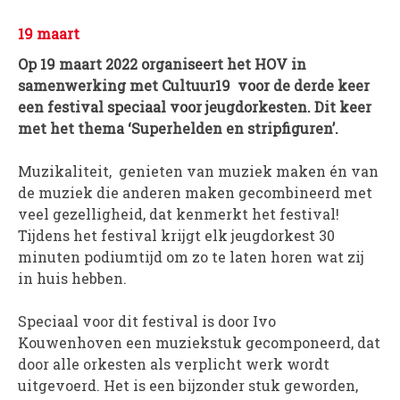
PROJECTEN
19 maart
Muziek is de Basis!
Op 19 maart 2022 organiseert het HOV in
Zomerorkest Vleuten
samenwerking met Cultuur19 voor de derde keer
een festival speciaal voor jeugdorkesten. Dit keer
Saxophone Orchestra
met het thema ‘Superhelden en stripfiguren’.
Moet je Hoor’n!
HOV Loud & Proud
Muzikaliteit, genieten van muziek maken én van
de muziek die anderen maken gecombineerd met
OVER ONS
veel gezelligheid, dat kenmerkt het festival!
Wie zijn we?
Tijdens het festival krijgt elk jeugdorkest 30
minuten podiumtijd om zo te laten horen wat zij
Bestuur
in huis hebben.
Dirigenten
Verenigingsstukken
Speciaal voor dit festival is door Ivo
Partners
Kouwenhoven een muziekstuk gecomponeerd, dat
door alle orkesten als verplicht werk wordt
Historie
uitgevoerd. Het is een bijzonder stuk geworden,
Contact