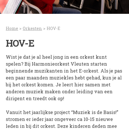
PROJECTEN
Muziek is de Basis!
Zomerorkest Vleuten
Home
>
Orkesten
>
HOV-E
Saxophone Orchestra
HOV-E
Moet je Hoor’n!
HOV Loud & Proud
Wist je dat je al heel jong in een orkest kunt
spelen? Bij Harmonieorkest Vleuten starten
OVER ONS
beginnende muzikanten in het E-orkest. Als je pas
Wie zijn we?
een paar maanden muziekles hebt gehad, kun je al
Bestuur
bij het orkest komen. Je leert hier samen met
anderen muziek maken onder leiding van een
Dirigenten
dirigent en treedt ook op!
Verenigingsstukken
Partners
Vanuit het jaarlijkse project “Muziek is de Basis!”
Historie
stromen er ieder jaar ongeveer ca 10-15 nieuwe
leden in bij dit orkest. Deze kinderen deden mee
Contact