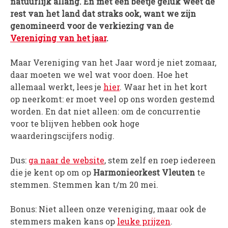
natuurlijk allang. En met een beetje geluk weet de
rest van het land dat straks ook, want we zijn
PROJECTEN
genomineerd voor de verkiezing van de
Muziek is de Basis!
Vereniging van het jaar
.
Zomerorkest Vleuten
Saxophone Orchestra
Maar Vereniging van het Jaar word je niet zomaar,
daar moeten we wel wat voor doen. Hoe het
Moet je Hoor’n!
allemaal werkt, lees je
hier
. Waar het in het kort
HOV Loud & Proud
op neerkomt: er moet veel op ons worden gestemd
worden. En dat niet alleen: om de concurrentie
OVER ONS
voor te blijven hebben ook hoge
Wie zijn we?
waarderingscijfers nodig.
Bestuur
Dus:
ga naar de website
, stem zelf en roep iedereen
Dirigenten
die je kent op om op
Harmonieorkest Vleuten
te
Verenigingsstukken
stemmen. Stemmen kan t/m 20 mei.
Partners
Historie
Bonus: Niet alleen onze vereniging, maar ook de
stemmers maken kans op
leuke prijzen
.
Contact