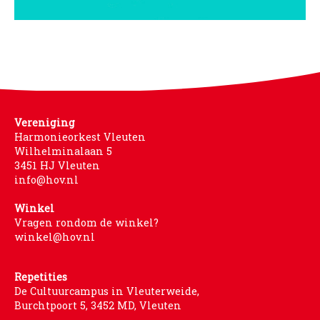
Vereniging
Harmonieorkest Vleuten
Wilhelminalaan 5
3451 HJ Vleuten
info@hov.nl
Winkel
Vragen rondom de winkel?
winkel@hov.nl
Repetities
De Cultuurcampus in Vleuterweide,
Burchtpoort 5, 3452 MD, Vleuten