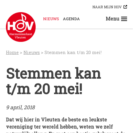
Skip
NAAR MIJN HOV
to
content
Menu
NIEUWS
AGENDA
STEUN ONS
ORKESTEN
HOV-A
Home
>
Nieuws
>
Stemmen kan t/m 20 mei!
HOV-B
HOV-C
Stemmen kan
HOV-D
t/m 20 mei!
HOV-E
HOV-G
HOV-O
9 april, 2018
Bloaskapel Vleuten
Saxofoonkwartet Hova Zembla
Dat wij hier in Vleuten de beste en leukste
vereniging ter wereld hebben, weten we zelf
Klarinettenensemble Brandhout