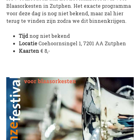
Blaasorkesten in Zutphen. Het exacte programma
PROJECTEN
voor deze dag is nog niet bekend, maar zal hier
Muziek is de Basis!
terug te vinden zijn zodra we dit binnenkrijgen.
Zomerorkest Vleuten
Tijd
nog niet bekend
Saxophone Orchestra
Locatie
Coehoornsingel 1, 7201 AA Zutphen
Moet je Hoor’n!
Kaarten
€ 8,-
HOV Loud & Proud
OVER ONS
Wie zijn we?
Bestuur
Dirigenten
Verenigingsstukken
Partners
Historie
Contact