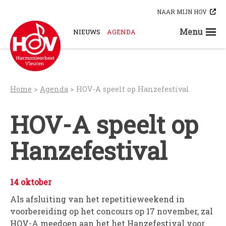
Skip
NAAR MIJN HOV
to
content
Menu
NIEUWS
AGENDA
STEUN ONS
ORKESTEN
HOV-A
Home
>
Agenda
>
HOV-A speelt op Hanzefestival
HOV-B
HOV-C
HOV-A speelt op
HOV-D
Hanzefestival
HOV-E
HOV-G
HOV-O
14 oktober
Bloaskapel Vleuten
Als afsluiting van het repetitieweekend in
Saxofoonkwartet Hova Zembla
voorbereiding op het concours op 17 november, zal
Klarinettenensemble Brandhout
HOV-A meedoen aan het het Hanzefestival voor