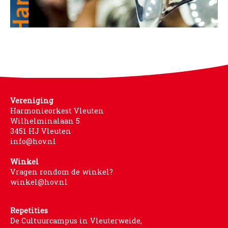
WORD LID
WINKELWAGEN
Vereniging
Harmonieorkest Vleuten
Wilhelminalaan 5
3451 HJ Vleuten
info@hov.nl
Winkel
Vragen rondom de winkel?
winkel@hov.nl
Repetities
De Cultuurcampus in Vleuterweide,