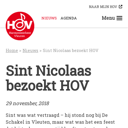
Skip
NAAR MIJN HOV
to
content
Menu
NIEUWS
AGENDA
STEUN ONS
ORKESTEN
HOV-A
Home
>
Nieuws
>
Sint Nicolaas bezoekt HOV
HOV-B
HOV-C
Sint Nicolaas
HOV-D
bezoekt HOV
HOV-E
HOV-G
HOV-O
29 november, 2018
Bloaskapel Vleuten
Saxofoonkwartet Hova Zembla
Sint was wat vertraagd – hij stond nog bij De
Schakel in Vleuten, maar wat was het een feest
Klarinettenensemble Brandhout