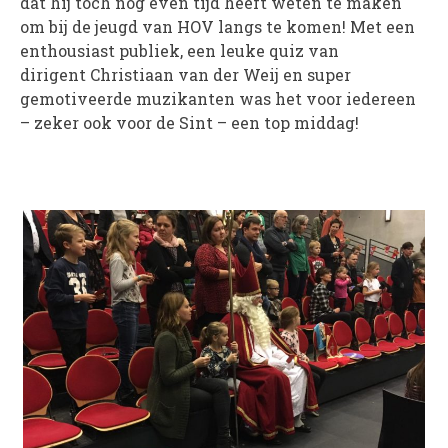
dat hij toch nog even tijd heeft weten te maken
om bij de jeugd van HOV langs te komen! Met een
PROJECTEN
enthousiast publiek, een leuke quiz van
Muziek is de Basis!
dirigent Christiaan van der Weij en super
Zomerorkest Vleuten
gemotiveerde muzikanten was het voor iedereen
Saxophone Orchestra
– zeker ook voor de Sint – een top middag!
Moet je Hoor’n!
HOV Loud & Proud
OVER ONS
Wie zijn we?
Bestuur
Dirigenten
Verenigingsstukken
Partners
Historie
Contact