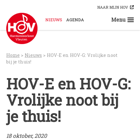
Skip
NAAR MIJN HOV
to
content
Menu
NIEUWS
AGENDA
STEUN ONS
ORKESTEN
HOV-A
Home
>
Nieuws
>
HOV-E en HOV-G: Vrolijke noot
HOV-B
bij je thuis!
HOV-C
HOV-E en HOV-G:
HOV-D
HOV-E
Vrolijke noot bij
HOV-G
HOV-O
je thuis!
Bloaskapel Vleuten
Saxofoonkwartet Hova Zembla
Klarinettenensemble Brandhout
18 oktober, 2020