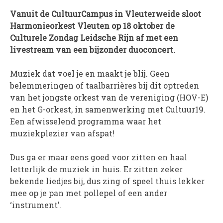
Vanuit de CultuurCampus in Vleuterweide sloot
PROJECTEN
Harmonieorkest Vleuten op 18 oktober de
Muziek is de Basis!
Culturele Zondag Leidsche Rijn af met een
Zomerorkest Vleuten
livestream van een bijzonder duoconcert.
Saxophone Orchestra
Muziek dat voel je en maakt je blij. Geen
Moet je Hoor’n!
belemmeringen of taalbarrières bij dit optreden
HOV Loud & Proud
van het jongste orkest van de vereniging (HOV-E)
en het G-orkest, in samenwerking met Cultuur19.
OVER ONS
Een afwisselend programma waar het
Wie zijn we?
muziekplezier van afspat!
Bestuur
Dus ga er maar eens goed voor zitten en haal
Dirigenten
letterlijk de muziek in huis. Er zitten zeker
Verenigingsstukken
bekende liedjes bij, dus zing of speel thuis lekker
Partners
mee op je pan met pollepel of een ander
Historie
‘instrument’.
Contact