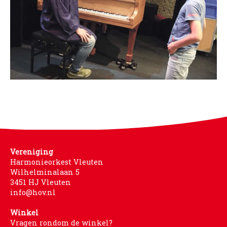
Vereniging
Harmonieorkest Vleuten
Wilhelminalaan 5
3451 HJ Vleuten
info@hov.nl
Winkel
Vragen rondom de winkel?