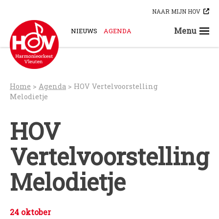
Skip
NAAR MIJN HOV
to
content
Menu
NIEUWS
AGENDA
STEUN ONS
ORKESTEN
HOV-A
Home
>
Agenda
>
HOV Vertelvoorstelling
HOV-B
Melodietje
HOV-C
HOV
HOV-D
HOV-E
Vertelvoorstelling
HOV-G
HOV-O
Melodietje
Bloaskapel Vleuten
Saxofoonkwartet Hova Zembla
Klarinettenensemble Brandhout
24 oktober