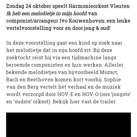
Zondag 24 oktober speelt Harmonieorkest Vleuten
PROJECTEN
Ik heb een melodietje in mijn hoofd
van
Muziek is de Basis!
componist/arrangeur Ivo Kouwenhoven: een leuke
Zomerorkest Vleuten
vertelvoorstelling voor en door jong & oud!
Saxophone Orchestra
In deze voorstelling gaat een kind op zoek naar
Moet je Hoor’n!
het melodietje dat in zijn hoofd zit. Bij deze
HOV Loud & Proud
zoektocht reist hij via een tijdmachine langs
beroemde componisten en hun werken. Allerlei
OVER ONS
bekende melodietjes van bijvoorbeeld Mozart,
Bach en Beethoven komen kort voorbij. Sophie
Wie zijn we?
van den Berg vertelt het verhaal en de muziek
Bestuur
wordt verzorgd door HOV-E en HOV-O (ons ‘jongste’
Dirigenten
en ‘oudste’ orkest). Bekijk hier vast de trailer.
Verenigingsstukken
Partners
Historie
Contact