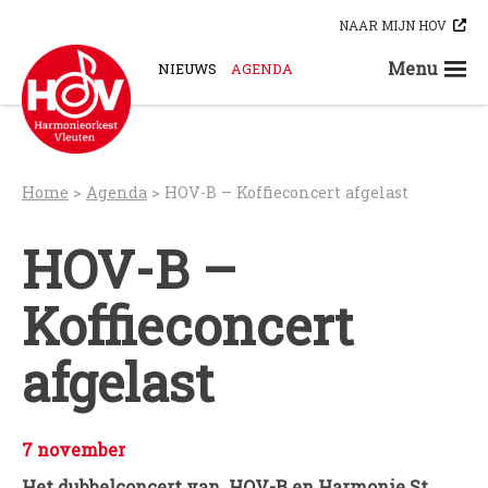
Skip
NAAR MIJN HOV
to
content
Menu
NIEUWS
AGENDA
STEUN ONS
ORKESTEN
HOV-A
Home
>
Agenda
>
HOV-B – Koffieconcert afgelast
HOV-B
HOV-C
HOV-B –
HOV-D
Koffieconcert
HOV-E
HOV-G
afgelast
HOV-O
Bloaskapel Vleuten
Saxofoonkwartet Hova Zembla
7 november
Klarinettenensemble Brandhout
Het dubbelconcert van HOV-B en Harmonie St