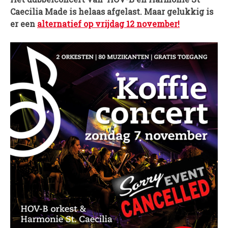
Caecilia Made is helaas afgelast. Maar gelukkig is
PROJECTEN
er een
alternatief op vrijdag 12 november!
Muziek is de Basis!
Zomerorkest Vleuten
Saxophone Orchestra
Moet je Hoor’n!
HOV Loud & Proud
OVER ONS
Wie zijn we?
Bestuur
Dirigenten
Verenigingsstukken
Partners
Historie
Contact