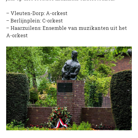
PROJECTEN
– Vleuten-Dorp: A-orkest
Muziek is de Basis!
– Berlijnplein: C-orkest
Zomerorkest Vleuten
– Haarzuilens: Ensemble van muzikanten uit het
A-orkest
Saxophone Orchestra
Moet je Hoor’n!
HOV Loud & Proud
OVER ONS
Wie zijn we?
Bestuur
Dirigenten
Verenigingsstukken
Partners
Historie
Contact