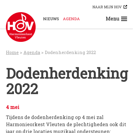
Skip
NAAR MIJN HOV
to
content
Menu
NIEUWS
AGENDA
STEUN ONS
ORKESTEN
HOV-A
Home
>
Agenda
>
Dodenherdenking 2022
HOV-B
HOV-C
Dodenherdenking
HOV-D
2022
HOV-E
HOV-G
HOV-O
4 mei
Bloaskapel Vleuten
Tijdens de dodenherdenking op 4 mei zal
Saxofoonkwartet Hova Zembla
Harmonieorkest Vleuten de plechtigheden ook dit
Klarinettenensemble Brandhout
jaar op drie locaties muzikaal ondersteunen: