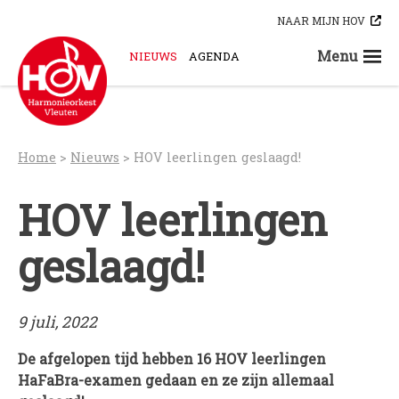
Skip
NAAR MIJN HOV
to
content
Menu
NIEUWS
AGENDA
STEUN ONS
ORKESTEN
HOV-A
Home
>
Nieuws
>
HOV leerlingen geslaagd!
HOV-B
HOV-C
HOV leerlingen
HOV-D
geslaagd!
HOV-E
HOV-G
HOV-O
9 juli, 2022
Bloaskapel Vleuten
Saxofoonkwartet Hova Zembla
De afgelopen tijd hebben 16 HOV leerlingen
HaFaBra-examen gedaan en ze zijn allemaal
Klarinettenensemble Brandhout