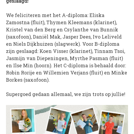
geslaagd!
PROJECTEN
We feliciteren met het A-diploma: Eliska
Muziek is de Basis!
Zamostna (fluit), Thymen Kleemans (klarinet),
Zomerorkest Vleuten
Kristel van den Berg en Csylanthe van Bunnik
Saxophone Orchestra
(saxofoon), Daniël Mak, Jasper Dees, Ivo Leliveld
en Niels Dijkhuizen (slagwerk). Voor B-diploma
Moet je Hoor’n!
zijn geslaagd: Koen Visser (klarinet), Tinnam Tsoi,
HOV Loud & Proud
Jasmijn van Diepeningen, Myrthe Pasman (fluit)
en Ilse Min (hoorn). Het C-diploma is behaald door:
OVER ONS
Robin Rorije en Willemien Verjans (fluit) en Minke
Wie zijn we?
Borkes (saxofoon).
Bestuur
Supergoed gedaan allemaal, we zijn trots op jullie!
Dirigenten
Verenigingsstukken
Partners
Historie
Contact