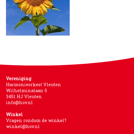
Vereniging
Harmonieorkest Vleuten
Wilhelminalaan 5
3451 HJ Vleuten
info@hov.nl
Winkel
Vragen rondom de winkel?
winkel@hov.nl