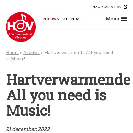
Skip
NAAR MIJN HOV
to
content
Menu
NIEUWS
AGENDA
STEUN ONS
ORKESTEN
HOV-A
Home
>
Nieuws
>
Hartverwarmende All you need
HOV-B
is Music!
HOV-C
Hartverwarmende
HOV-D
HOV-E
All you need is
HOV-G
HOV-O
Music!
Bloaskapel Vleuten
Saxofoonkwartet Hova Zembla
Klarinettenensemble Brandhout
21 december, 2022