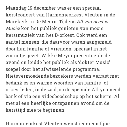
Maandag 19 december was er een speciaal
PROJECTEN
kerstconcert van Harmonieorkest Vleuten in de
Muziek is de Basis!
Marekerk in De Meern. Tijdens
All you need is
Zomerorkest Vleuten
Music!
kon het publiek genieten van mooie
Saxophone Orchestra
kerstmuziek van het D-orkest. Ook werd een
aantal mensen, die daarvoor waren aangemeld
Moet je Hoor’n!
door hun familie of vrienden, speciaal in het
HOV Loud & Proud
zonnetje gezet. Wikke Meyer presenteerde de
avond en leidde het publiek als ‘dokter Music’
OVER ONS
soepel door het afwisselende programma.
Wie zijn we?
Nietsvermoedende bezoekers werden verrast met
Bestuur
bedankjes en warme woorden van familie- of
orkestleden, in de zaal, op de speciale All you need
Dirigenten
bank of via een videoboodschap op het scherm. Al
Verenigingsstukken
met al een heerlijke ontspannen avond om de
Partners
kersttijd mee te beginnen.
Historie
Harmonieorkest Vleuten wenst iedereen fijne
Contact