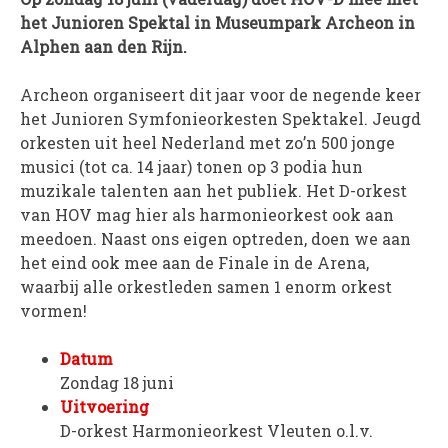
het Junioren Spektal in Museumpark Archeon in
PROJECTEN
Alphen aan den Rijn.
Muziek is de Basis!
Zomerorkest Vleuten
Archeon organiseert dit jaar voor de negende keer
het Junioren Symfonieorkesten Spektakel. Jeugd
Saxophone Orchestra
orkesten uit heel Nederland met zo’n 500 jonge
Moet je Hoor’n!
musici (tot ca. 14 jaar) tonen op 3 podia hun
HOV Loud & Proud
muzikale talenten aan het publiek. Het D-orkest
van HOV mag hier als harmonieorkest ook aan
OVER ONS
meedoen. Naast ons eigen optreden, doen we aan
Wie zijn we?
het eind ook mee aan de Finale in de Arena,
waarbij alle orkestleden samen 1 enorm orkest
Bestuur
vormen!
Dirigenten
Verenigingsstukken
Datum
Partners
Zondag 18 juni
Uitvoering
Historie
D-orkest Harmonieorkest Vleuten o.l.v.
Contact