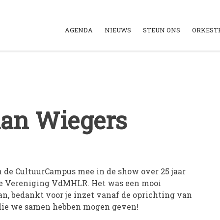
AGENDA
NIEUWS
STEUN ONS
ORKEST
an Wiegers
n de CultuurCampus mee in de show over 25 jaar
che Vereniging VdMHLR. Het was een mooi
n, bedankt voor je inzet vanaf de oprichting van
 die we samen hebben mogen geven!