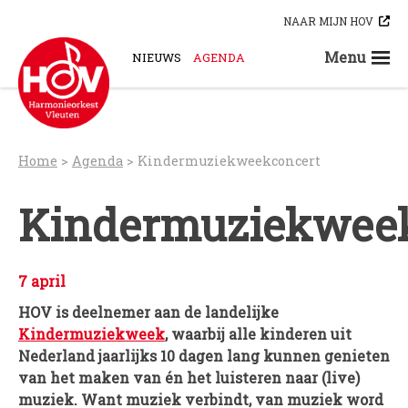
Skip
NAAR MIJN HOV
to
content
Menu
NIEUWS
AGENDA
STEUN ONS
ORKESTEN
HOV-A
Home
>
Agenda
>
Kindermuziekweekconcert
HOV-B
HOV-C
Kindermuziekwee
HOV-D
HOV-E
HOV-G
7 april
HOV-O
HOV is deelnemer aan de landelijke
Kindermuziekweek
, waarbij alle kinderen uit
Bloaskapel Vleuten
Nederland jaarlijks 10 dagen lang kunnen genieten
Saxofoonkwartet Hova Zembla
van het maken van én het luisteren naar (live)
Klarinettenensemble Brandhout
muziek. Want muziek verbindt, van muziek word