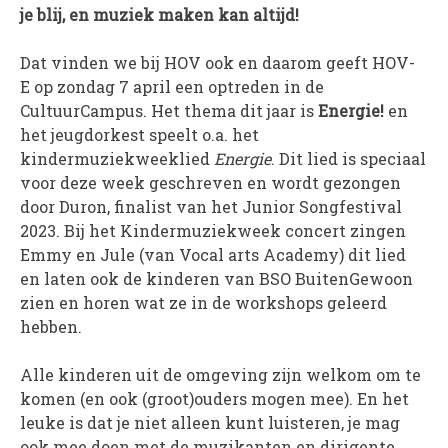
je blij, en muziek maken kan altijd!
PROJECTEN
Muziek is de Basis!
Dat vinden we bij HOV ook en daarom geeft HOV-
E op zondag 7 april een optreden in de
Zomerorkest Vleuten
CultuurCampus. Het thema dit jaar is
Energie!
en
Saxophone Orchestra
het jeugdorkest speelt o.a. het
Moet je Hoor’n!
kindermuziekweeklied
Energie
. Dit lied is speciaal
HOV Loud & Proud
voor deze week geschreven en wordt gezongen
door Duron, finalist van het Junior Songfestival
OVER ONS
2023. Bij het Kindermuziekweek concert zingen
Emmy en Jule (van Vocal arts Academy) dit lied
Wie zijn we?
en laten ook de kinderen van BSO BuitenGewoon
Bestuur
zien en horen wat ze in de workshops geleerd
Dirigenten
hebben.
Verenigingsstukken
Alle kinderen uit de omgeving zijn welkom om te
Partners
komen (en ook (groot)ouders mogen mee). En het
Historie
leuke is dat je niet alleen kunt luisteren, je mag
Contact
ook mee doen met de muzikanten en dirigente