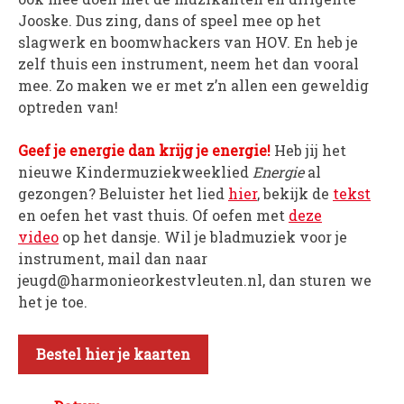
Jooske. Dus zing, dans of speel mee op het
WORD LID
slagwerk en boomwhackers van HOV. En heb je
zelf thuis een instrument, neem het dan vooral
WINKELWAGEN
mee. Zo maken we er met z’n allen een geweldig
optreden van!
Geef je energie dan krijg je energie!
Heb jij het
nieuwe Kindermuziekweeklied
Energie
al
gezongen? Beluister het lied
hier
, bekijk de
tekst
en oefen het vast thuis. Of oefen met
deze
video
op het dansje. Wil je bladmuziek voor je
instrument, mail dan naar
jeugd@harmonieorkestvleuten.nl, dan sturen we
het je toe.
Bestel hier je kaarten