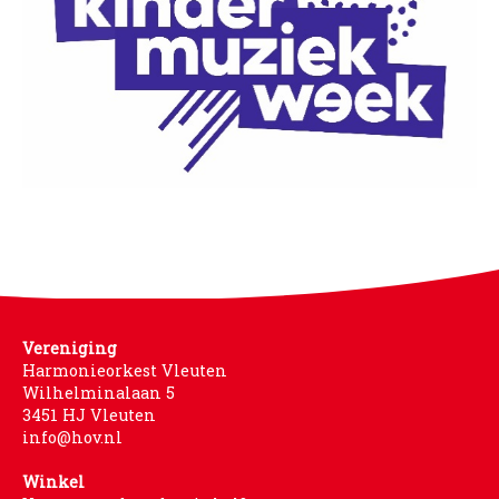
Vereniging
Harmonieorkest Vleuten
Wilhelminalaan 5
3451 HJ Vleuten
info@hov.nl
Winkel