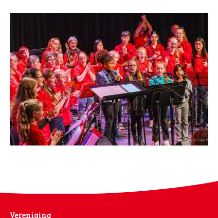
PROJECTEN
Muziek is de Basis!
Zomerorkest Vleuten
Saxophone Orchestra
Moet je Hoor’n!
HOV Loud & Proud
OVER ONS
Wie zijn we?
Bestuur
Dirigenten
Verenigingsstukken
Partners
Historie
Contact
Vereniging