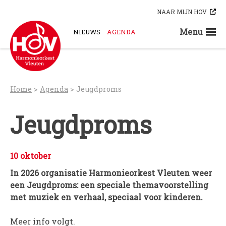
Skip
NAAR MIJN HOV
to
content
Menu
NIEUWS
AGENDA
STEUN ONS
ORKESTEN
HOV-A
Home
>
Agenda
>
Jeugdproms
HOV-B
HOV-C
Jeugdproms
HOV-D
HOV-E
HOV-G
10 oktober
HOV-O
In 2026 organisatie Harmonieorkest Vleuten weer
een Jeugdproms: een speciale themavoorstelling
Bloaskapel Vleuten
met muziek en verhaal, speciaal voor kinderen.
Saxofoonkwartet Hova Zembla
Klarinettenensemble Brandhout
Meer info volgt.