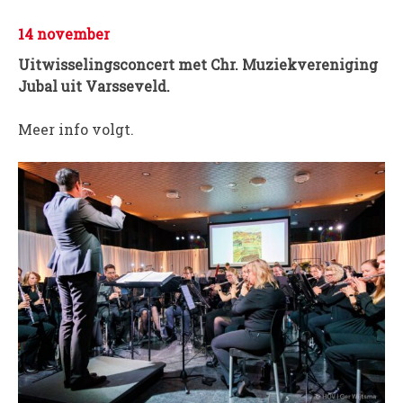
PROJECTEN
14 november
Muziek is de Basis!
Uitwisselingsconcert met Chr. Muziekvereniging
Zomerorkest Vleuten
Jubal uit Varsseveld.
Saxophone Orchestra
Meer info volgt.
Moet je Hoor’n!
HOV Loud & Proud
OVER ONS
Wie zijn we?
Bestuur
Dirigenten
Verenigingsstukken
Partners
Historie
Contact