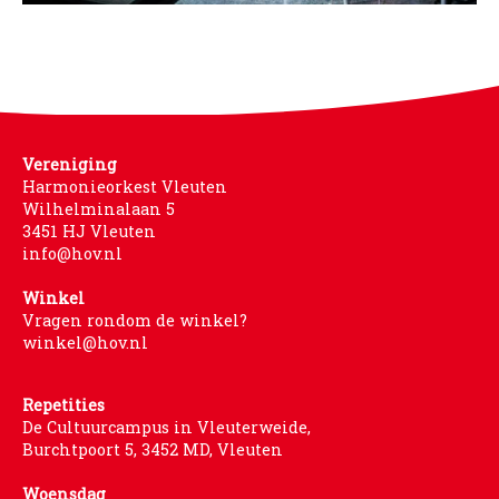
WORD LID
WINKELWAGEN
Vereniging
Harmonieorkest Vleuten
Wilhelminalaan 5
3451 HJ Vleuten
info@hov.nl
Winkel
Vragen rondom de winkel?
winkel@hov.nl
Repetities
De Cultuurcampus in Vleuterweide,
Burchtpoort 5, 3452 MD, Vleuten
Woensdag