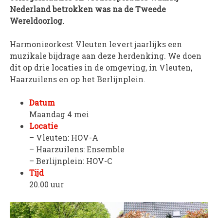
Nederland betrokken was na de Tweede
PROJECTEN
Wereldoorlog.
Muziek is de Basis!
Zomerorkest Vleuten
Harmonieorkest Vleuten levert jaarlijks een
muzikale bijdrage aan deze herdenking. We doen
Saxophone Orchestra
dit op drie locaties in de omgeving, in Vleuten,
Moet je Hoor’n!
Haarzuilens en op het Berlijnplein.
HOV Loud & Proud
Datum
OVER ONS
Maandag 4 mei
Locatie
Wie zijn we?
– Vleuten: HOV-A
Bestuur
– Haarzuilens: Ensemble
Dirigenten
– Berlijnplein: HOV-C
Verenigingsstukken
Tijd
20.00 uur
Partners
Historie
Contact