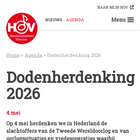
Skip
NAAR MIJN HOV
to
content
Menu
NIEUWS
AGENDA
STEUN ONS
ORKESTEN
HOV-A
Home
>
Agenda
>
Dodenherdenking 2026
HOV-B
HOV-C
Dodenherdenking
HOV-D
2026
HOV-E
HOV-G
HOV-O
4 mei
Bloaskapel Vleuten
Op 4 mei herdenken we in Nederland de
Saxofoonkwartet Hova Zembla
slachtoffers van de Tweede Wereldoorlog en van
Klarinettenensemble Brandhout
oorlogssituaties en vredesoperaties waarbij