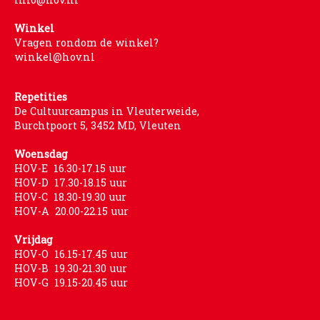
PROJECTEN
Winkel
Muziek is de Basis!
Vragen rondom de winkel?
winkel@hov.nl
Zomerorkest Vleuten
Saxophone Orchestra
Repetities
Moet je Hoor’n!
De Cultuurcampus in Vleuterweide,
Burchtpoort 5, 3452 MD, Vleuten
HOV Loud & Proud
Woensdag
OVER ONS
HOV-E 16.30-17.15 uur
HOV-D 17.30-18.15 uur
Wie zijn we?
HOV-C 18.30-19.30 uur
Bestuur
HOV-A 20.00-22.15 uur
Dirigenten
Vrijdag
Verenigingsstukken
HOV-O 16.15-17.45 uur
HOV-B 19.30-21.30 uur
Partners
HOV-G 19.15-20.45 uur
Historie
Contact