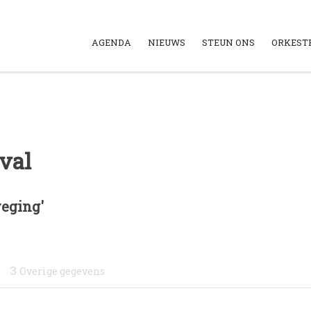
AGENDA
NIEUWS
STEUN ONS
ORKEST
val
weging'
3
Overige gegevens