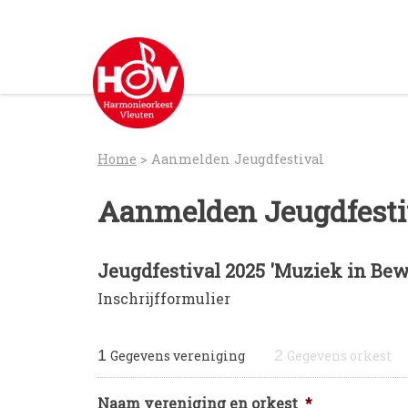
Skip
to
content
Home
>
Aanmelden Jeugdfestival
Aanmelden Jeugdfesti
Jeugdfestival 2025 'Muziek in Be
Inschrijfformulier
1
2
Gegevens vereniging
Gegevens orkest
Naam vereniging en orkest
*