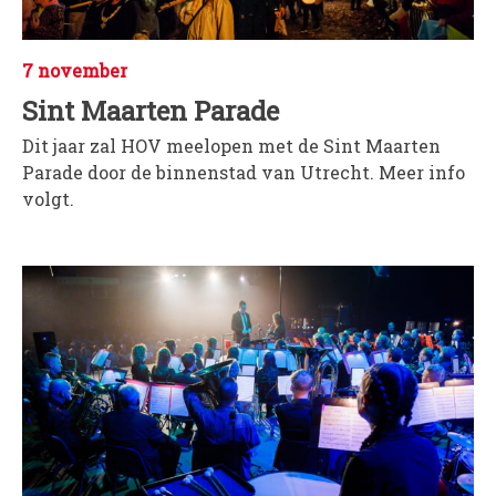
PROJECTEN
Muziek is de Basis!
7 november
Zomerorkest Vleuten
Sint Maarten Parade
Saxophone Orchestra
Dit jaar zal HOV meelopen met de Sint Maarten
Moet je Hoor’n!
Parade door de binnenstad van Utrecht. Meer info
HOV Loud & Proud
volgt.
OVER ONS
Wie zijn we?
Bestuur
Dirigenten
Verenigingsstukken
Partners
Historie
Contact