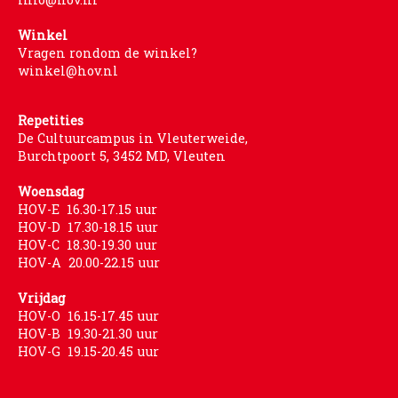
PROJECTEN
Winkel
Muziek is de Basis!
Vragen rondom de winkel?
winkel@hov.nl
Zomerorkest Vleuten
Saxophone Orchestra
Repetities
Moet je Hoor’n!
De Cultuurcampus in Vleuterweide,
Burchtpoort 5, 3452 MD, Vleuten
HOV Loud & Proud
Woensdag
OVER ONS
HOV-E 16.30-17.15 uur
HOV-D 17.30-18.15 uur
Wie zijn we?
HOV-C 18.30-19.30 uur
Bestuur
HOV-A 20.00-22.15 uur
Dirigenten
Vrijdag
Verenigingsstukken
HOV-O 16.15-17.45 uur
HOV-B 19.30-21.30 uur
Partners
HOV-G 19.15-20.45 uur
Historie
Contact