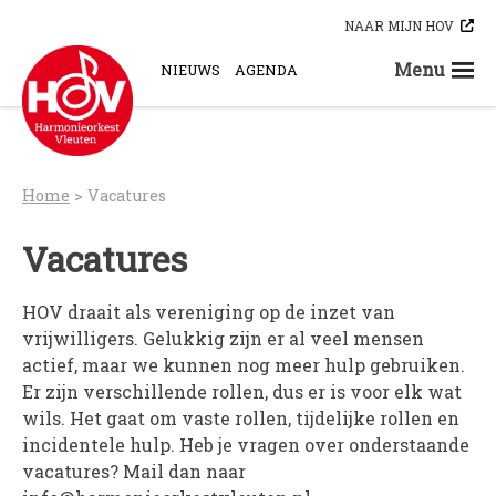
Skip
NAAR MIJN HOV
to
content
Menu
NIEUWS
AGENDA
STEUN ONS
ORKESTEN
HOV-A
Home
>
Vacatures
HOV-B
HOV-C
Vacatures
HOV-D
HOV-E
HOV draait als vereniging op de inzet van
vrijwilligers. Gelukkig zijn er al veel mensen
HOV-G
actief, maar we kunnen nog meer hulp gebruiken.
HOV-O
Er zijn verschillende rollen, dus er is voor elk wat
Bloaskapel Vleuten
wils. Het gaat om vaste rollen, tijdelijke rollen en
Saxofoonkwartet Hova Zembla
incidentele hulp. Heb je vragen over onderstaande
vacatures? Mail dan naar
Klarinettenensemble Brandhout