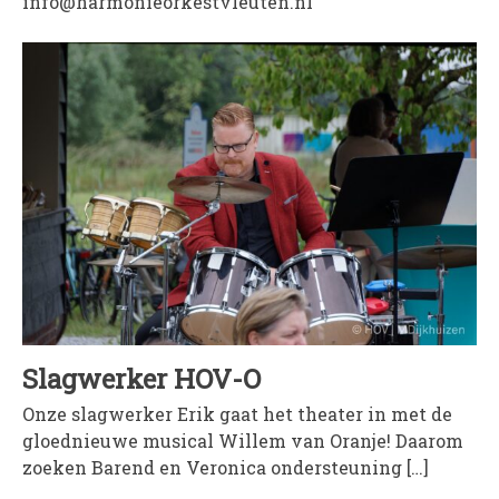
info@harmonieorkestvleuten.nl
PROJECTEN
Muziek is de Basis!
Zomerorkest Vleuten
Saxophone Orchestra
Moet je Hoor’n!
HOV Loud & Proud
OVER ONS
Wie zijn we?
Bestuur
Dirigenten
Slagwerker HOV-O
Verenigingsstukken
Onze slagwerker Erik gaat het theater in met de
Partners
gloednieuwe musical Willem van Oranje! Daarom
Historie
zoeken Barend en Veronica ondersteuning […]
Contact