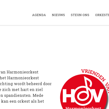
AGENDA
NIEUWS
STEUN ONS
ORKEST
 van Harmonieorkest
 het Harmonieorkest
ichting wordt beheerd door
e zich met hart en ziel
 en spandiensten. Mede
 kan een orkest als het