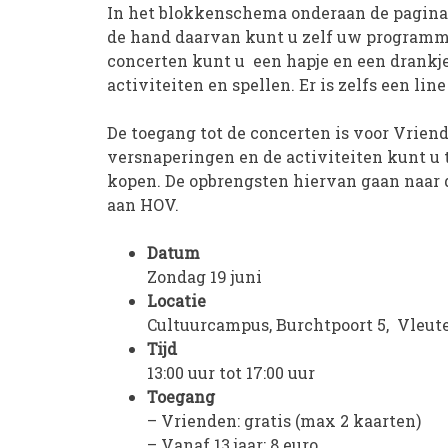
In het blokkenschema onderaan de pagina 
de hand daarvan kunt u zelf uw programm
concerten kunt u een hapje en een drankj
activiteiten en spellen. Er is zelfs een li
De toegang tot de concerten is voor Vriend
versnaperingen en de activiteiten kunt u 
kopen. De opbrengsten hiervan gaan naar
aan HOV.
Datum
Zondag 19 juni
Locatie
Cultuurcampus, Burchtpoort 5, Vleut
Tijd
13:00 uur tot 17:00 uur
Toegang
– Vrienden: gratis (max 2 kaarten)
– Vanaf 13 jaar: 8 euro